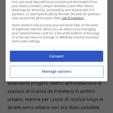
Your personal data will be processed and information from
your device (cookies, unique identifiers, and other device
Colonnine per auto elettriche – Foto Shutterstock | di
data) may be stored by, accessed by and shared with 319
PWasilewski
partners, or used specifically by this site. We and our partners
may use precise geolocation data.
List of partners.
Some vendors may process your personal data on the basis
Il Ministero dell’Ambiente e della Sicurezza
of legitimate interest, which you can object to by managing
your options below. Look for a link at the bottom of this page
Energetica, inoltre, ha reso noto di aver
or in the site menu to manage or withdraw consent in privacy
and cookie settings.
introdotto una
serie di semplificazioni per
favorire una partecipazione più ampia
Consent
possibile
degli operatori interessati, compresi
quelli di dimensioni più contenute. Nel primo
Manage options
bando, infatti, erano stati selezionati
solamente progetti relativi all’installazione di
stazioni di ricarica da installarsi in ambito
urbano, mentre per i punti di ricarica lungo le
strade extra urbane non era stato possibile