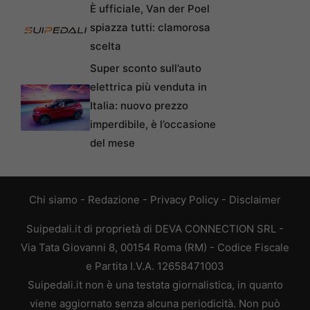
È ufficiale, Van der Poel
spiazza tutti: clamorosa
scelta
Super sconto sull’auto
elettrica più venduta in
Italia: nuovo prezzo
imperdibile, è l’occasione
del mese
Chi siamo
-
Redazione
-
Privacy Policy
-
Disclaimer
Suipedali.it di proprietà di DEVA CONNECTION SRL -
Via Tata Giovanni 8, 00154 Roma (RM) - Codice Fiscale
e Partita I.V.A. 12658471003
Suipedali.it non è una testata giornalistica, in quanto
viene aggiornato senza alcuna periodicità. Non può