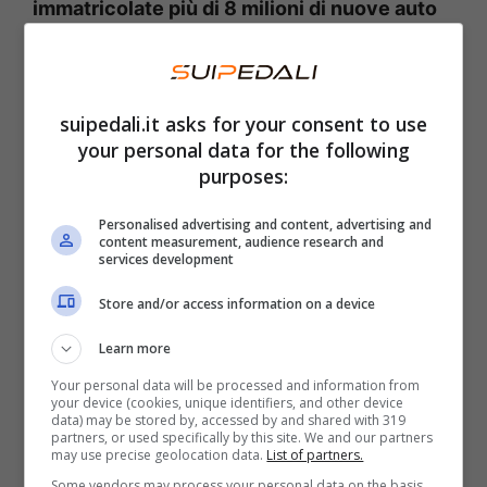
immatricolate più di 8 milioni di nuove auto
elettriche
(con un aumento di circa il 46%
rispetto all’anno precedente), circa il 37% del
volume totale. Numeri enormi, superiori a
suipedali.it asks for your consent to use
tutte le immatricolazioni di auto plug-in nel
your personal data for the following
purposes:
resto del mondo messe insieme, che portano
a una quota di mercato di auto
Personalised advertising and content, advertising and
content measurement, audience research and
completamente elettriche che tocca circa il
services development
25% del mercato. Vale a dire una ogni
Store and/or access information on a device
quattro.
Learn more
Your personal data will be processed and information from
your device (cookies, unique identifiers, and other device
data) may be stored by, accessed by and shared with 319
partners, or used specifically by this site. We and our partners
may use precise geolocation data.
List of partners.
Some vendors may process your personal data on the basis