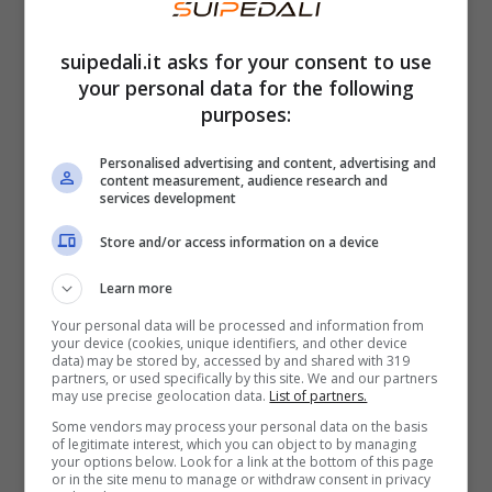
mondo dei trasporti.
suipedali.it asks for your consent to use
your personal data for the following
La vettura si presenta con una scocca in fibra
purposes:
di carbonio alla quale saranno fissati altri 6
Personalised advertising and content, advertising and
componenti ausiliari che formano l’intero
content measurement, audience research and
services development
telaio con porte, pannelli carrozzeria e
passaruota. La grande novità, ovviamente,
Store and/or access information on a device
saranno i
pannelli fotovoltaici
installati su
Learn more
tetto, cofano anteriore e portellone
Your personal data will be processed and information from
posteriore che serviranno a muovere l’auto
your device (cookies, unique identifiers, and other device
data) may be stored by, accessed by and shared with 319
con un’
autonomia extra stimata in 64 km
partners, or used specifically by this site. We and our partners
may use precise geolocation data.
List of partners.
sfruttando anche un peso ridotto, pari ad
Some vendors may process your personal data on the basis
of legitimate interest, which you can object to by managing
appena 820 kg, e un coefficiente
your options below. Look for a link at the bottom of this page
or in the site menu to manage or withdraw consent in privacy
aerodinamico con un Cx di soli 0,13.