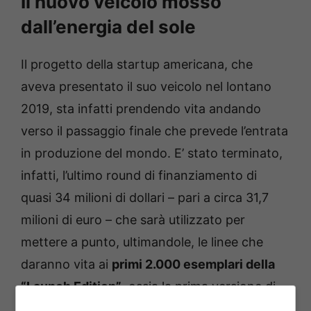
Il nuovo veicolo mosso
dall’energia del sole
Il progetto della startup americana, che
aveva presentato il suo veicolo nel lontano
2019, sta infatti prendendo vita andando
verso il passaggio finale che prevede l’entrata
in produzione del mondo. E’ stato terminato,
infatti, l’ultimo round di finanziamento di
quasi 34 milioni di dollari – pari a circa 31,7
milioni di euro – che sarà utilizzato per
mettere a punto, ultimandole, le linee che
daranno vita ai
primi 2.000 esemplari della
“Launch Edition”
, ossia la prima versione di
un modello che potrebbe rivoluzionare il