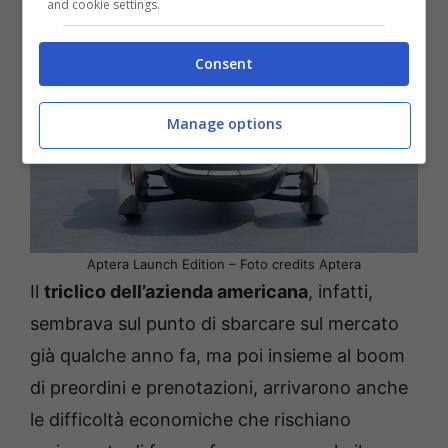
and cookie settings.
Consent
Manage options
Aptera Launch Edition – Foto credits Aptera
Il
triclico dell’azienda americana
, infatti,
sembrava sul punto di sbarcare sul mercato
già qualche anno fa, ma poi insieme al boom
di preordini e prenotazioni, arrivarono anche
le difficoltà economiche che rischiano