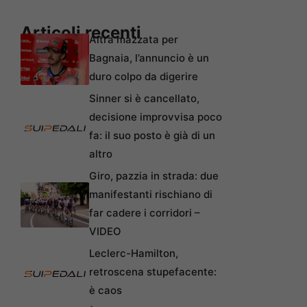
Articoli recenti
Altra mazzata per
Bagnaia, l’annuncio è un
duro colpo da digerire
Sinner si è cancellato,
decisione improvvisa poco
fa: il suo posto è già di un
altro
Giro, pazzia in strada: due
manifestanti rischiano di
far cadere i corridori –
VIDEO
Leclerc-Hamilton,
retroscena stupefacente:
è caos