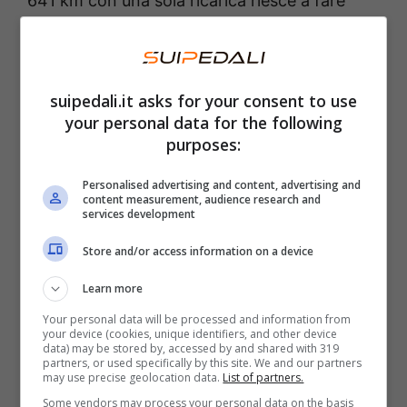
641 km con una sola ricarica riesce a fare
meglio sia dell’Audi Q6 e-tron, che si ferma a
625 km, sia della versione sportiva SQ6 e-
tron con i suoi 585 km.
suipedali.it asks for your consent to use
your personal data for the following
La nuova Audi Q6 e-tron performance dotata
purposes:
di un
solo motore elettrico
, posizionato nel
Personalised advertising and content, advertising and
posteriore, con una potenza di 240 kW (360
content measurement, audience research and
services development
CV), è alimentata inoltre da una
batteria da
Store and/or access information on a device
100 kWh a 800 Volt
che consente al modello
di arrivare a un’autonomia di 641 km. Oltre a
Learn more
questo, poi, permette all’auto di avere un
Your personal data will be processed and information from
your device (cookies, unique identifiers, and other device
consumo compreso tra i 16,5 e i 19,2 kWh
data) may be stored by, accessed by and shared with 319
partners, or used specifically by this site. We and our partners
ogni 100 km. E la possibilità di
ricaricarsi di
may use precise geolocation data.
List of partners.
ben 261 km in appena 25 minuti
Some vendors may process your personal data on the basis