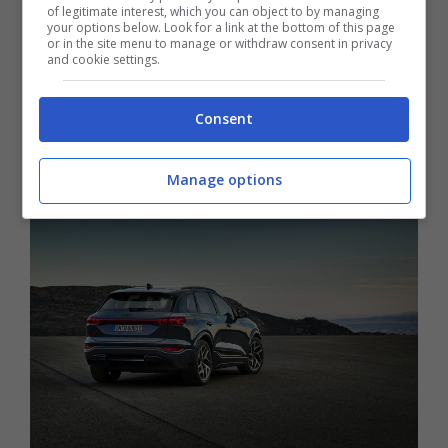
of legitimate interest, which you can object to by managing
permettendo così al guidatore di ottimizzare i
your options below. Look for a link at the bottom of this page
or in the site menu to manage or withdraw consent in privacy
tempi della sosta, rendendola più rapida,
and cookie settings.
senza per questo perdere tempo ulteriore.
Consent
Oltre ad accelerare da 0 a 100 km/h in 6,6
secondi.
Manage options