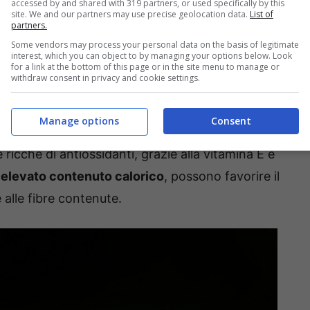
accessed by and shared with 319 partners, or used specifically by this
site. We and our partners may use precise geolocation data.
List of
arachidi
, è bene sottolineare che esse sono una
partners.
Some vendors may process your personal data on the basis of legitimate
Con 25-30 grammi di proteine ogni 100 grammi,
interest, which you can object to by managing your options below. Look
for a link at the bottom of this page or in the site menu to manage or
nziali tra cui troviamo anche il magnesio e lo
withdraw consent in privacy and cookie settings.
o lo stato di salute del cuore
, riducendo il
o di malattie cardiovascolari.
Manage options
Consent
ricche di antiossidanti, grazie alla vitamina E e
n
elevato contenuto calorico
, possono favorire il
 alle fibre contenute.