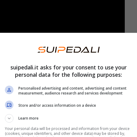
lti pensano che le arachidi non presentano
ppure, non è così. Ci sono infatti alcuni aspetti
 prima di mettersi a mangiare questi semi.
suipedali.it asks for your consent to use your
personal data for the following purposes:
ischi. Non sono pochi neanche i
benefici
di
Personalised advertising and content, advertising and content
sitivi, prima di scoprire perché le arachidi
measurement, audience research and services development
rrivando persino ad essere
fatali
, nei casi
Store and/or access information on a device
Learn more
Your personal data will be processed and information from your device
fici
(cookies, unique identifiers, and other device data) may be stored by,