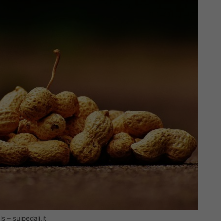
ls – suipedali.it