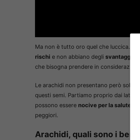
Ma non è tutto oro quel che luccica. Mo
rischi
e non abbiano degli
svantaggi
. E
che bisogna prendere in considerazione
Le arachidi non presentano però solo r
questi semi. Partiamo proprio dai lati po
possono essere
nocive per la salute
. A
peggiori.
Arachidi, quali sono i bene