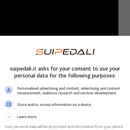
tto meno che facile. La sua progressione
suipedali.it asks for your consent to use your
re così. Infatti, ci sono dei farmaci che ne
personal data for the following purposes:
esti devono essere assunti con largo anticipo
Personalised advertising and content, advertising and content
 colpendo.
measurement, audience research and services development
Store and/or access information on a device
sintomi precoci
di questa malattia è più
o
quattro segnali d’allarme
che arrivano fin da
Learn more
he c’è qualcosa che non va? Ecco quali sono.
Your personal data will be processed and information from your device