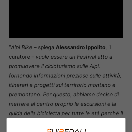
“
Alpi Bike
– spiega
Alessandro Ippolito
, il
curatore –
vuole essere un Festival atto a
promuovere il cicloturismo sulle Alpi,
fornendo informazioni preziose sulle attività,
itinerari e progetti sul territorio montano e
premontano. Per questo, abbiamo deciso di
mettere al centro proprio le escursioni e la
guida della bicicletta per tutte le età perché il
cicloturismo in montagna necessita di basi