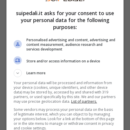
tecniche per poterlo affrontare in piena
sicurezza”. “L’iniziativa – continua Ippolito –
suipedali.it asks for your consent to use
raccoglie, poi, testimonianze di grandi
your personal data for the following
purposes:
sportivi, cicloturisti e biker che parleranno
delle loro esperienze. Abbiamo invitato
Personalised advertising and content, advertising and
content measurement, audience research and
anche ‘biomeccanici’ e ‘nutrizionisti’ per
services development
fornire utili consigli
”.
Store and/or access information on a device
Alpi Bike Experience, come è
Learn more
andata
Your personal data will be processed and information from
your device (cookies, unique identifiers, and other device
data) may be stored by, accessed by and shared with 319
partners, or used specifically by this site. We and our partners
Partiamo dai
20 talk
con ospiti illustri del
may use precise geolocation data.
List of partners.
mondo del ciclismo.
Paola Gianotti
, il
Some vendors may process your personal data on the basis
of legitimate interest, which you can object to by managing
giornalista e scrittore Beppe Conti, l’ex
your options below. Look for a link at the bottom of this page
or in the site menu to manage or withdraw consent in privacy
ciclista
Franco Balmamion
e molti altri.
and cookie settings.