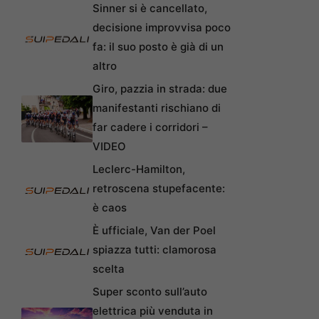
Sinner si è cancellato,
decisione improvvisa poco
fa: il suo posto è già di un
altro
Giro, pazzia in strada: due
manifestanti rischiano di
far cadere i corridori –
VIDEO
Leclerc-Hamilton,
retroscena stupefacente:
è caos
È ufficiale, Van der Poel
spiazza tutti: clamorosa
scelta
Super sconto sull’auto
elettrica più venduta in