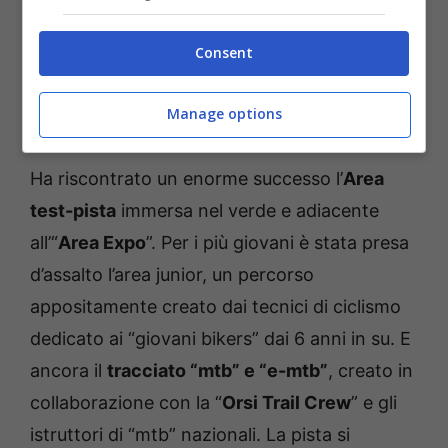
Senza dimenticare tutti gli interessanti e utili
Consent
“workshop”, durante i quali i partecipanti
hanno potuto approfondire i più svariati
Manage options
argomenti.
Ha riscontrato un enorme successo l’
Area
test-pista
immersa nel verde e adiacente
all’“
Area Expo
”. Per i più giovani è stata presa
d’assalto l’area junior, un percorso
appositamente creato dai tecnici di ciclismo
dedicato ai “giovani bikers” dai 6 anni in su. E
ancora il
tracciato “mtb” e “e-mtb”
, creato in
collaborazione con la “
Orsi Trail Crew
” e gli
istruttori di “mtb” nazionali. La pista si