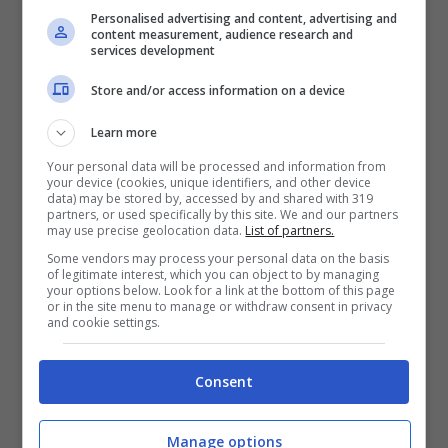
le quantità sono ridotte non ci sono
Personalised advertising and content, advertising and
possibilità di andare incontro ad una
content measurement, audience research and
services development
intossicazione alimentare
.
Store and/or access information on a device
Il tutto, però, può prendere una piega diversa
Learn more
nel caso in cui l’ingestione dovesse
Your personal data will be processed and information from
your device (cookies, unique identifiers, and other device
prolungarsi con il passare del tempo. Non
data) may be stored by, accessed by and shared with 319
partners, or used specifically by this site. We and our partners
solo: anche a livello di quantità le
may use precise geolocation data.
List of partners.
conseguenze potrebbero risultare dannose
Some vendors may process your personal data on the basis
of legitimate interest, which you can object to by managing
per il nostro
sistema nervoso centrale,
your options below. Look for a link at the bottom of this page
or in the site menu to manage or withdraw consent in privacy
fegato e fertilità
. Insomma, bisogna fare
and cookie settings.
davvero molta attenzione per voi e per coloro
che fanno parte della vostra famiglia.
Consent
Manage options