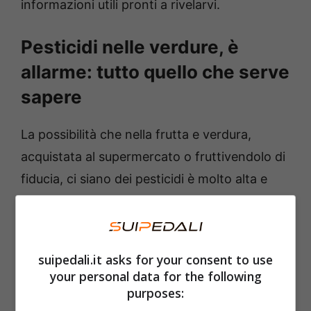
informazioni utili pronti a rivelarvi.
Pesticidi nelle verdure, è
allarme: tutto quello che serve
sapere
La possibilità che nella frutta e verdura,
acquistata al supermercato o fruttivendolo di
fiducia, ci siano dei pesticidi è molto alta e
non è assolutamente
da sottovalutare
.
Soprattutto se riguarda la nostra salute ed
organismo. Ad affermarlo è l’ultima inchiesta
suipedali.it asks for your consent to use
che porta la firma di “
Legambiente
“, con
your personal data for the following
l’importante collaborazione di
Alce Nero
. Se
purposes: