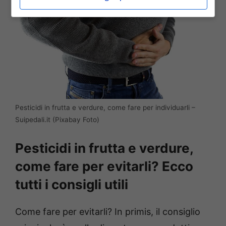
Pesticidi in frutta e verdure, come fare per individuarli –
Suipedali.it (Pixabay Foto)
Pesticidi in frutta e verdure,
come fare per evitarli? Ecco
tutti i consigli utili
Come fare per evitarli? In primis, il consiglio