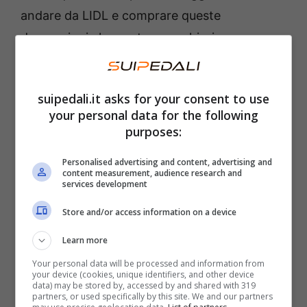
andare da LIDL e comprare queste
decorazioni che costano pochissimo e
renderanno la tua casa molto più natalizia.
Da Lidl le decorazioni natalizie
suipedali.it asks for your consent to use
your personal data for the following
che costano poco
purposes:
Per fare l’albero di Natale servono soldi
Personalised advertising and content, advertising and
content measurement, audience research and
(soprattutto se lo vuoi particolarmente
services development
decorato) e soprattutto
è necessario tempo
.
Store and/or access information on a device
Che non tutti hanno. Invece, da Lidl puoi
Learn more
trovare la
soluzione ideale
per addobbare la
Your personal data will be processed and information from
tua casa in vista delle feste di Natale. Senza
your device (cookies, unique identifiers, and other device
data) may be stored by, accessed by and shared with 319
spendere troppo e soprattutto risparmiando
partners, or used specifically by this site. We and our partners