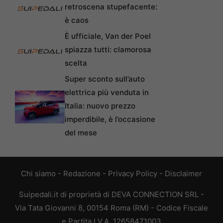
retroscena stupefacente:
è caos
È ufficiale, Van der Poel
spiazza tutti: clamorosa
scelta
Super sconto sull’auto
elettrica più venduta in
Italia: nuovo prezzo
imperdibile, è l’occasione
del mese
Chi siamo
-
Redazione
-
Privacy Policy
-
Disclaimer
Suipedali.it di proprietà di DEVA CONNECTION SRL -
Via Tata Giovanni 8, 00154 Roma (RM) - Codice Fiscale
e Partita I.V.A. 12658471003