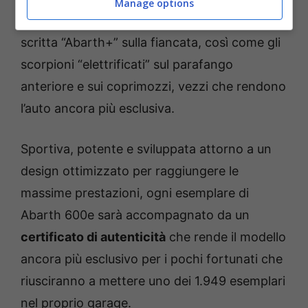
Manage options
Impossibile, poi, non notare la vistosa la
scritta “Abarth+” sulla fiancata, così come gli
scorpioni “elettrificati” sul parafango
anteriore e sui coprimozzi, vezzi che rendono
l’auto ancora più esclusiva.
Sportiva, potente e sviluppata attorno a un
design ottimizzato per raggiungere le
massime prestazioni, ogni esemplare di
Abarth 600e sarà accompagnato da un
certificato di autenticità
che rende il modello
ancora più esclusivo per i pochi fortunati che
riusciranno a mettere uno dei 1.949 esemplari
nel proprio garage.