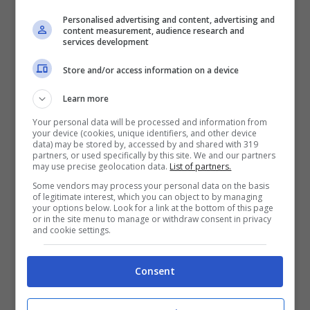
con la collaborazione del reparto corse di
Personalised advertising and content, advertising and
Stellantis impegnato in Formula E, sviluppati
content measurement, audience research and
services development
in collaborazione con Hankook con profilo
Store and/or access information on a device
ribassato e studiati per unire massima
aderenza e autonomia estesa.
Learn more
Your personal data will be processed and information from
Oltre ai dati tecnici sulla potenza del
your device (cookies, unique identifiers, and other device
data) may be stored by, accessed by and shared with 319
powertrain, però, la nuova Abarth 600e ha
partners, or used specifically by this site. We and our partners
may use precise geolocation data.
List of partners.
anche altre caratteristiche che richiamano il
Some vendors may process your personal data on the basis
of legitimate interest, which you can object to by managing
suo DNA marcatamente sportivo. Come
your options below. Look for a link at the bottom of this page
or in the site menu to manage or withdraw consent in privacy
l’
assetto ribassato
, le carreggiate allargate, il
and cookie settings.
nuovo paraurti con un ampio splitter e lo
spoiler posteriore. Oltre a cerchi da 20” e un
Consent
impianto frenante maggiorato.