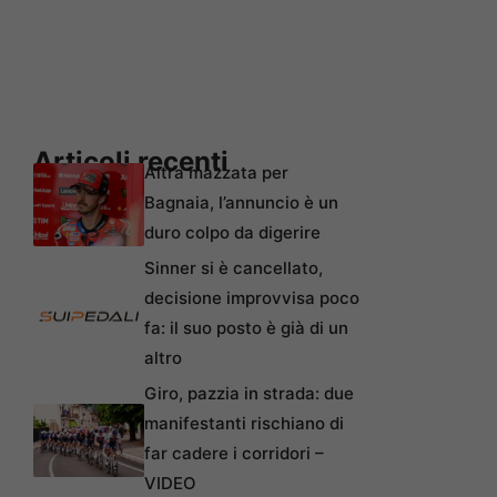
Articoli recenti
Altra mazzata per
Bagnaia, l’annuncio è un
duro colpo da digerire
Sinner si è cancellato,
decisione improvvisa poco
fa: il suo posto è già di un
altro
Giro, pazzia in strada: due
manifestanti rischiano di
far cadere i corridori –
VIDEO