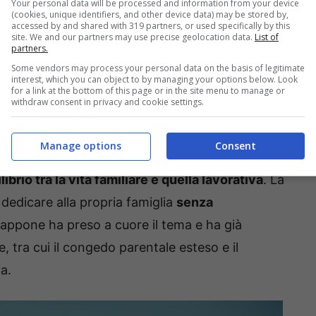
Your personal data will be processed and information from your device
(cookies, unique identifiers, and other device data) may be stored by,
ntrodurrà la settimana lavorativa di quattro
accessed by and shared with 319 partners, or used specifically by this
site. We and our partners may use precise geolocation data.
List of
uesto con l’obiettivo di contrastare la crisi
partners.
Some vendors may process your personal data on the basis of legitimate
che presenta una
natalità in costante declino
.
interest, which you can object to by managing your options below. Look
for a link at the bottom of this page or in the site menu to manage or
l 2024 il calo, rispetto all’anno precedente, è
withdraw consent in privacy and cookie settings.
al di sotto della soglia minima di 2,1 figli per
 la popolazione.
Manage options
Consent
ilibrio tra la vita familiare e quella lavorativa
. La
dedicare alla propria famiglia
senza
Giappone ha preso a cuore il tema e ha già
e, tra cui il congedo parentale esteso e il
a.