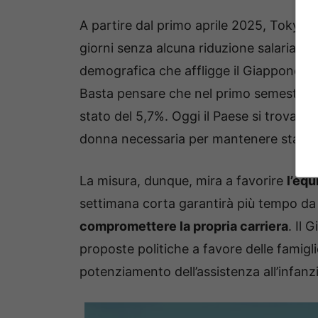
A partire dal primo aprile 2025, Tokyo i
giorni senza alcuna riduzione salariale. Q
demografica che affligge il Giappone, 
Basta pensare che nel primo semestre de
stato del 5,7%. Oggi il Paese si trova ben 
donna necessaria per mantenere stabile
La misura, dunque, mira a favorire
l’equ
settimana corta garantirà più tempo da 
compromettere la propria carriera
. Il 
proposte politiche a favore delle famigli
potenziamento dell’assistenza all’infanzi