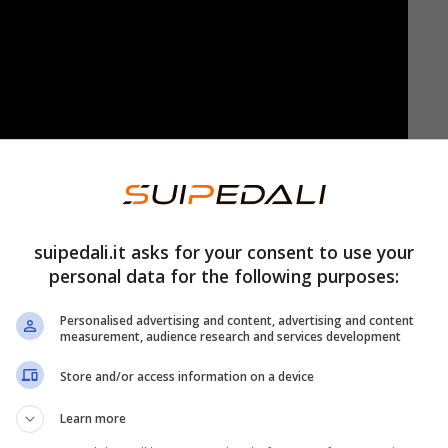
e dal 1
aprile 2025
. E ha alla base una
, la settimana lavorativa corta viene introdotta
o della crisi demografica
che ha colpito tutto il
suipedali.it asks for your consent to use your
personal data for the following purposes:
Personalised advertising and content, advertising and content
o
per questa notizia. Quel che è certo è che il
measurement, audience research and services development
la propria idea.
Store and/or access information on a device
Learn more
vorativa corta: che cosa cambia